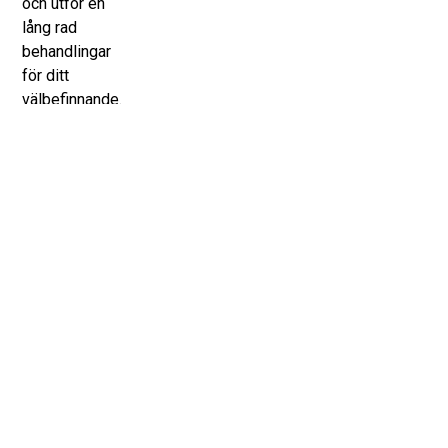
och utför en
lång rad
behandlingar
för ditt
välbefinnande.
Patrik är Leg.
Ssk och
specialiserat
sig på
injektionsbehandlingar.
Med
erfarenhet i
den estetiska
branschen
sedan 2010
så utför Patrik
behandlingarna
på ett tryggt
och säkert