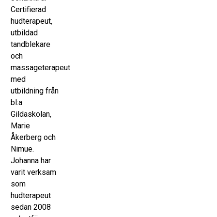
Certifierad
hudterapeut,
utbildad
tandblekare
och
massageterapeut
med
utbildning från
bl:a
Gildaskolan,
Marie
Åkerberg och
Nimue.
Johanna har
varit verksam
som
hudterapeut
sedan 2008