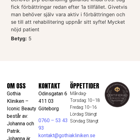
fick förbättringar redan efter 1a tillfället. Givetvis
man behöver själv vara aktiv i förbättringen och
se till att rehabilitering uppnår sitt syfte! Mycket
nöjd patient
Betyg:
5
OM OSS
KONTAKT
ÖPPETTIDER
Gothia
Odinsgatan 6
Måndag-
Torsdag: 10–18
Kliniken –
411 03
Fredag: 10–16
Iconic Beauty
Göteborg
Lördag: Stängt
består av:
0760 – 53 43
Söndag: Stängt
Johanna och
93
Patrik.
kontakt@gothiakliniken.se
Johanna är