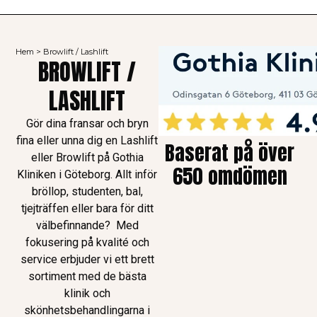
Hem
>
Browlift / Lashlift
BROWLIFT /
LASHLIFT
Gör dina fransar och bryn
fina eller unna dig en Lashlift
Baserat på över
eller Browlift på Gothia
650 omdömen
Kliniken i Göteborg. Allt inför
bröllop, studenten, bal,
tjejträffen eller bara för ditt
välbefinnande? Med
fokusering på kvalité och
service erbjuder vi ett brett
sortiment med de bästa
klinik och
skönhetsbehandlingarna i