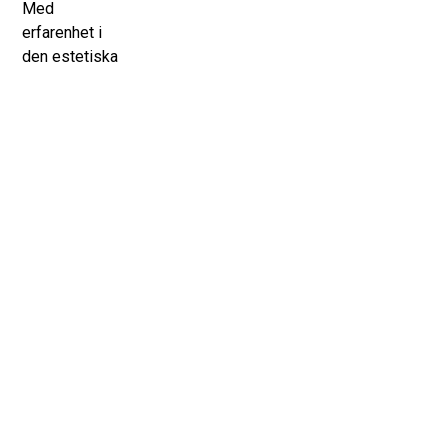
Med
erfarenhet i
den estetiska
branschen
sedan 2010
så utför Patrik
behandlingarna
på ett tryggt
och säkert
sätt med
mycket fina
resultat.
Kliniken har
sina lokaler
inne på Nordic
Wellness på
Odinsgatan 6 i
Göteborg.