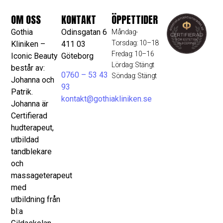
OM OSS
KONTAKT
ÖPPETTIDER
Gothia
Odinsgatan 6
Måndag-
Torsdag: 10–18
Kliniken –
411 03
Fredag: 10–16
Iconic Beauty
Göteborg
Lördag: Stängt
består av:
0760 – 53 43
Söndag: Stängt
Johanna och
93
Patrik.
kontakt@gothiakliniken.se
Johanna är
Certifierad
hudterapeut,
utbildad
tandblekare
och
massageterapeut
med
utbildning från
bl:a