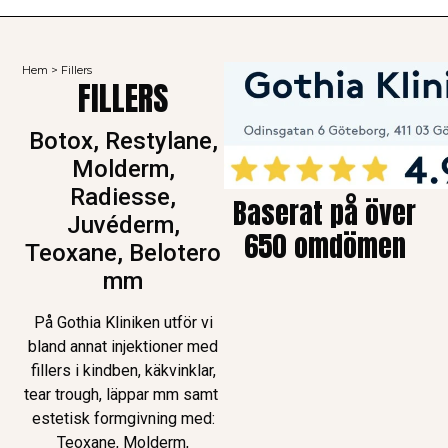
Hem
>
Fillers
FILLERS
Botox, Restylane,
Molderm,
Radiesse,
Baserat på över
Juvéderm,
650 omdömen
Teoxane, Belotero
mm
På Gothia Kliniken utför vi
bland annat injektioner med
fillers i kindben, käkvinklar,
tear trough, läppar mm samt
estetisk formgivning med:
Teoxane, Molderm,