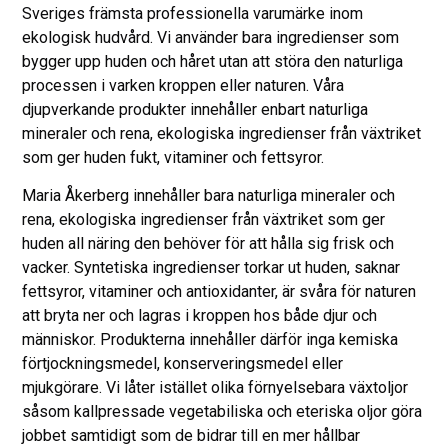
Sveriges främsta professionella varumärke inom
ekologisk hudvård. Vi använder bara ingredienser som
bygger upp huden och håret utan att störa den naturliga
processen i varken kroppen eller naturen. Våra
djupverkande produkter innehåller enbart naturliga
mineraler och rena, ekologiska ingredienser från växtriket
som ger huden fukt, vitaminer och fettsyror.
Maria Åkerberg innehåller bara naturliga mineraler och
rena, ekologiska ingredienser från växtriket som ger
huden all näring den behöver för att hålla sig frisk och
vacker. Syntetiska ingredienser torkar ut huden, saknar
fettsyror, vitaminer och antioxidanter, är svåra för naturen
att bryta ner och lagras i kroppen hos både djur och
människor. Produkterna innehåller därför inga kemiska
förtjockningsmedel, konserveringsmedel eller
mjukgörare. Vi låter istället olika förnyelsebara växtoljor
såsom kallpressade vegetabiliska och eteriska oljor göra
jobbet samtidigt som de bidrar till en mer hållbar