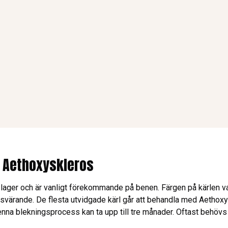
n Aethoxyskleros
a lager och är vanligt förekommande på benen. Färgen på kärlen va
ärande. De flesta utvidgade kärl går att behandla med Aethoxys
na blekningsprocess kan ta upp till tre månader. Oftast behövs de