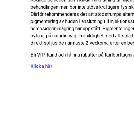
behandlingen men bör inte utöva kraftigare fysisk
Därför rekommenderas det att stödstrumpa alternat
pigmentering av huden i anslutning till injektionss
hemosiderininlagring har uppstått. Pigmenteringen f
byts ut på naturlig väg. Försiktighet med att so
direkt solljus de närmaste 2 veckorna efter en be
Bli VIP-Kund och få fina rabatter på Kärlborttagn
Klicka här