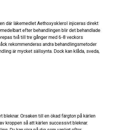
 där läkemedlet Aethoxysklerol injiceras direkt
 Omedelbart efter behandlingen blir det behandlade
epas två till tre gånger med 6-8 veckors
derbråck rekommenderas andra behandlingsmetoder
ndling är mycket sällsynta. Dock kan klåda, sveda,
t bleknar. Orsaken till en ökad färgton på kärlen
av kroppen så att kärlen successivt bleknar.
ing. Du kan röra på dig som vanligt efter