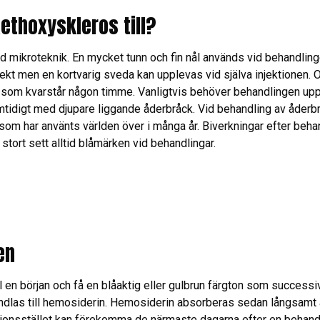
ethoxyskleros till?
ikroteknik. En mycket tunn och fin nål används vid behandlingen
fekt men en kortvarig sveda kan upplevas vid själva injektionen.
om kvarstår någon timme. Vanligtvis behöver behandlingen uppr
 samtidigt med djupare liggande åderbråck. Vid behandling av å
 som har använts världen över i många år. Biverkningar efter beha
ort sett alltid blåmärken vid behandlingar.
en
 en början och få en blåaktig eller gulbrun färgton som successiv
andlas till hemosiderin. Hemosiderin absorberas sedan långsamt 
ktionsstället kan förekomma de närmaste dagarna efter en behandl