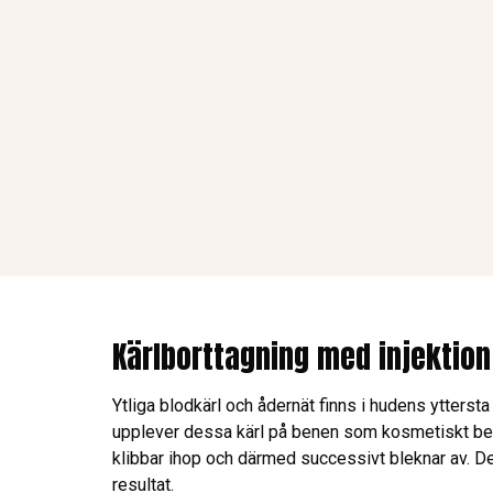
Kärlborttagning med injektio
Ytliga blodkärl och ådernät finns i hudens ytterst
upplever dessa kärl på benen som kosmetiskt besv
klibbar ihop och därmed successivt bleknar av. Den
resultat.