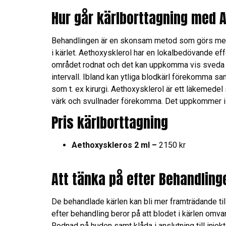
Hur går kärlborttagning med A
Behandlingen är en skonsam metod som görs med m
i kärlet. Aethoxysklerol har en lokalbedövande ef
området rodnat och det kan uppkomma vis sveda s
intervall. Ibland kan ytliga blodkärl förekomma
som t. ex kirurgi. Aethoxysklerol är ett läkemedel
värk och svullnader förekomma. Det uppkommer i st
Pris kärlborttagning
Aethoxyskleros 2 ml –
2150 kr
Att tänka på efter Behandling
De behandlade kärlen kan bli mer framträdande till
efter behandling beror på att blodet i kärlen omv
Rodnad på huden samt klåda i anslutning till inje