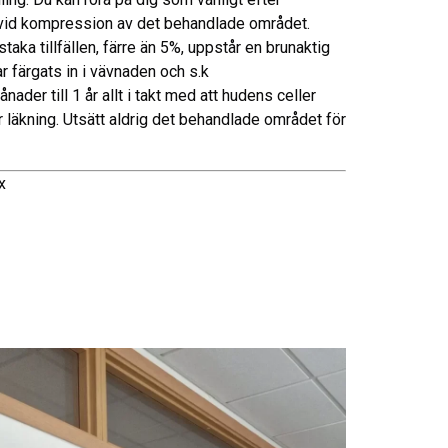
as vid kompression av det behandlade området.
a tillfällen, färre än 5%, uppstår en brunaktig
r färgats in i vävnaden och s.k
der till 1 år allt i takt med att hudens celler
läkning. Utsätt aldrig det behandlade området för
x