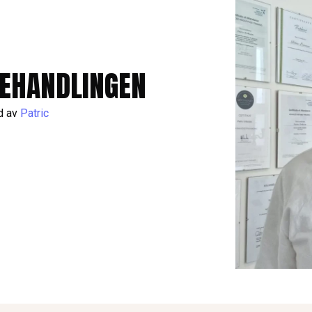
EHANDLINGEN
d av
Patric