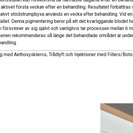
 aktivet första veckan efter en behandling. Resultatet förbättr
ivt stödstrumpbyxa används en vecka efter behandling. Vid enstak
tället. Denna pigmentering beror på att det kvarliggande blodet ha
örsvinner av sig självt och vanligtvis tar processen mellan 6 måna
la benen rekommenderas så länge det behandlade området är under 
handling.
ing med Aethoxyskleros, Trådlyft och Injektioner med Fillers/Boto