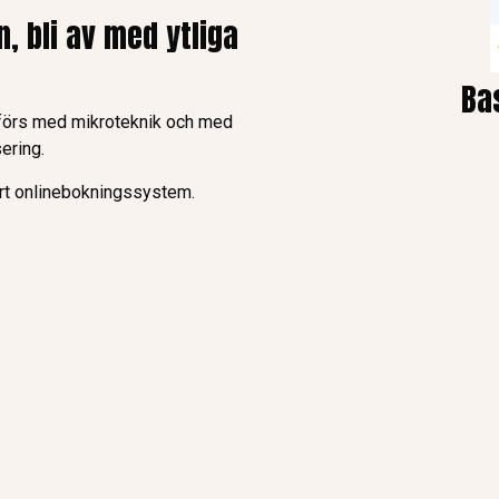
n, bli av med ytliga
Ba
förs med mikroteknik och med
ering.
årt onlinebokningssystem.